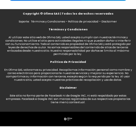
Copyright © Ofima SAS | Todos los derechos reservados
Soporte: Términos y Condiciones – Política de privacidad – Disclaimer
Términos y Condiciones
Al utilizar este sitio web de Ofima SAS, usted acepta cumplir con nuestros términos y
condiciones. No utilice el sitio para actividades ilegales ni que puedan dañar o interferir
con su funcionamiento. Todo el contenido es propiedad de Ofima SAS y está protegido por
leyes de derechos de autor. No somos responsables del contenido de sitios de terceros
enlazados desde nuestro sitio. Nuestra responsabilidad por daños se limita al máximo
permitido por la ley.
Política de Privacidad
En Ofima SAS, valoramos su privacidad. Recopilamos información personal como nombre y
correo electrónico para proporcionarle nuestros servicios y mejorar su experiencia. No
compartimos su información con terceros, excepto según lo requerido por la ley. Al usar
nuestro sitio, usted acepta nuestras prácticas de recopilación y uso de datos.
Disclaimer
Este sitio no forma parte de Facebook ni de Google INC, ni está respaldado por estas
empresas. Facebook e Google INC son marcas registradas de sus respectivos propietarios
tiene menú contextual.