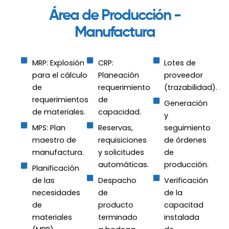
Área de Producción -
Manufactura
MRP: Explosión
CRP:
Lotes de
para el cálculo
Planeación
proveedor
de
requerimiento
(trazabilidad).
requerimientos
de
Generación
de materiales.
capacidad.
y
MPS: Plan
Reservas,
seguimiento
maestro de
requisiciones
de órdenes
manufactura.
y solicitudes
de
automáticas.
producción.
Planificación
de las
Despacho
Verificación
necesidades
de
de la
de
producto
capacitad
materiales
terminado
instalada