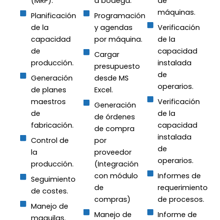
(MRP).
a bodega.
de
máquinas.
Planificación
Programación
de la
y agendas
Verificación
capacidad
por máquina.
de la
de
capacidad
Cargar
producción.
instalada
presupuesto
de
Generación
desde MS
operarios.
de planes
Excel.
maestros
Verificación
Generación
de
de la
de órdenes
fabricación.
capacidad
de compra
instalada
Control de
por
de
la
proveedor
operarios.
producción.
(Integración
con módulo
Informes de
Seguimiento
de
requerimiento
de costes.
compras)
de procesos.
Manejo de
Manejo de
Informe de
maquilas.