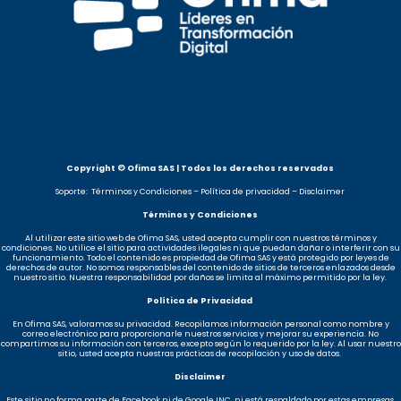
Copyright © Ofima SAS | Todos los derechos reservados
Soporte: Términos y Condiciones – Política de privacidad – Disclaimer
Términos y Condiciones
Al utilizar este sitio web de Ofima SAS, usted acepta cumplir con nuestros términos y
condiciones. No utilice el sitio para actividades ilegales ni que puedan dañar o interferir con su
funcionamiento. Todo el contenido es propiedad de Ofima SAS y está protegido por leyes de
derechos de autor. No somos responsables del contenido de sitios de terceros enlazados desde
nuestro sitio. Nuestra responsabilidad por daños se limita al máximo permitido por la ley.
Política de Privacidad
En Ofima SAS, valoramos su privacidad. Recopilamos información personal como nombre y
correo electrónico para proporcionarle nuestros servicios y mejorar su experiencia. No
compartimos su información con terceros, excepto según lo requerido por la ley. Al usar nuestro
sitio, usted acepta nuestras prácticas de recopilación y uso de datos.
Disclaimer
Este sitio no forma parte de Facebook ni de Google INC, ni está respaldado por estas empresas.