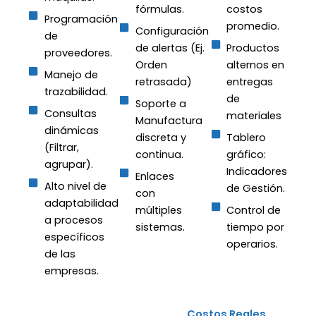
fórmulas.
costos
Programación
promedio.
Configuración
de
de alertas (Ej.
Productos
proveedores.
Orden
alternos en
Manejo de
retrasada)
entregas
trazabilidad.
de
Soporte a
Consultas
materiales
Manufactura
dinámicas
discreta y
Tablero
(Filtrar,
continua.
gráfico:
agrupar).
Indicadores
Enlaces
Alto nivel de
de Gestión.
con
adaptabilidad
múltiples
Control de
a procesos
sistemas.
tiempo por
específicos
operarios.
de las
empresas.
Costos Reales