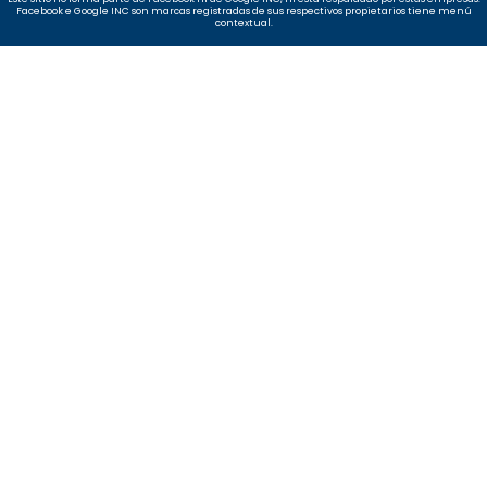
Facebook e Google INC son marcas registradas de sus respectivos propietarios
tiene menú
contextual.