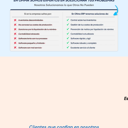
E
Clientes que confían en nosotros