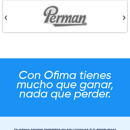
Con Ofima tienes
mucho que ganar,
nada que perder.