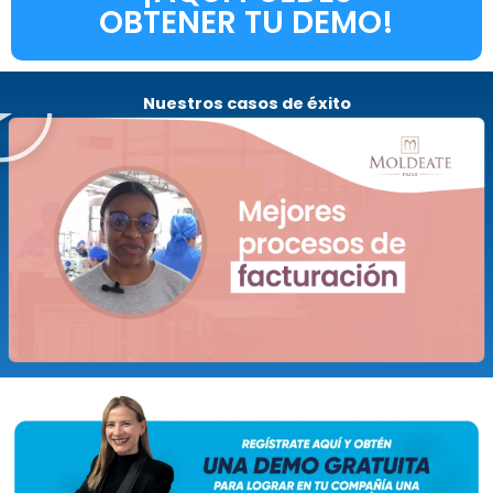
OBTENER TU DEMO!
R
e
Nuestros casos de éxito
p
r
o
d
u
c
i
r