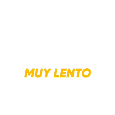
NO TE
CONFORMES
CON UN
SOFTWARE
MUY
CÁMBIATE A
OFIMA ERP