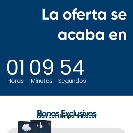
La oferta se
acaba en
01
09
53
Horas
Minutos
Segundos
Bonos Exclusivos
(Son por tiempo limitado)