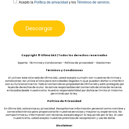
Acepto la
Política de privacidad
y los
Términos de servicio
.
Copyright © Ofima SAS | Todos los derechos reservados
Soporte: Términos y Condiciones – Política de privacidad – Disclaimer
Términos y Condiciones
Al utilizar este sitio web de Ofima SAS, usted acepta cumplir con nuestros términos y
condiciones. No utilice el sitio para actividades ilegales ni que puedan dañar o interferir
con su funcionamiento. Todo el contenido es propiedad de Ofima SAS y está protegido por
leyes de derechos de autor. No somos responsables del contenido de sitios de terceros
enlazados desde nuestro sitio. Nuestra responsabilidad por daños se limita al máximo
permitido por la ley.
Política de Privacidad
En Ofima SAS, valoramos su privacidad. Recopilamos información personal como nombre y
correo electrónico para proporcionarle nuestros servicios y mejorar su experiencia. No
compartimos su información con terceros, excepto según lo requerido por la ley. Al usar
nuestro sitio, usted acepta nuestras prácticas de recopilación y uso de datos.
Disclaimer