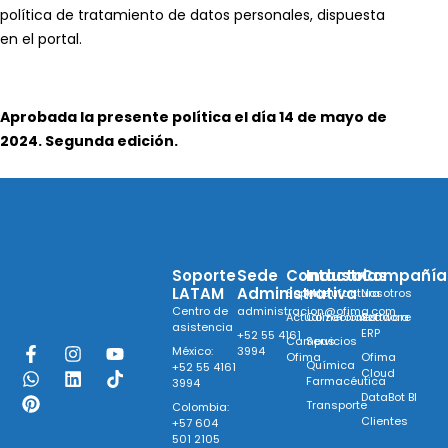
política de tratamiento de datos personales, dispuesta
en el portal.
Aprobada la presente política el día 14 de mayo de
2024. Segunda edición.
Soporte
Sede
Contacto
Industrias
Compañía
LATAM
Administrativa
Soporte
Manufactura
Nosotros
Centro de
administracion@ofima.com
Actualizaciones
Comercializadora
Software
asistencia
ERP
+52 55 4161
Campus
Servicios
México:
3994
Ofima
Ofima
Química
+52 55 4161
Cloud
Farmacéutica
3994
DataBot BI
F
W
P
I
L
Y
T
Transporte
Colombia:
a
h
i
n
i
o
i
Clientes
+57 604
c
a
n
s
n
u
k
501 2105