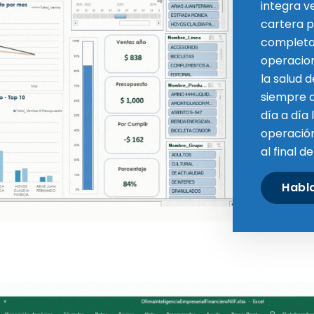
integra v
cartera p
completa 
operacion
la salud 
siempre a
día a día 
operación
al final d
Habl