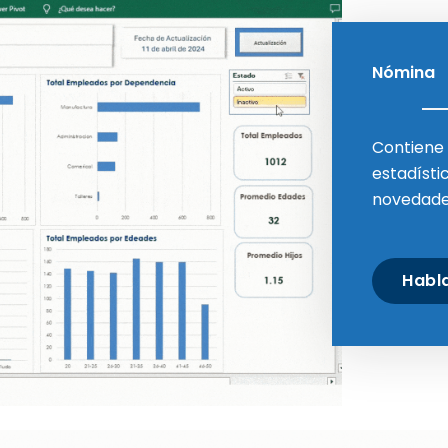
Nómina
Contiene
estadísti
novedades
Habl