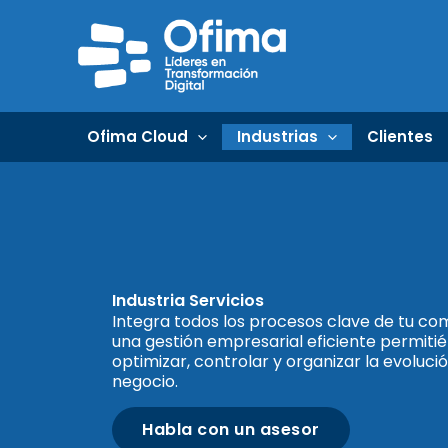
Ir
al
contenido
Ofima Cloud
Industrias
Clientes
Industria Servicios
Integra todos los procesos clave de tu c
una gestión empresarial eficiente permiti
optimizar, controlar y organizar la evoluci
negocio.
Habla con un asesor