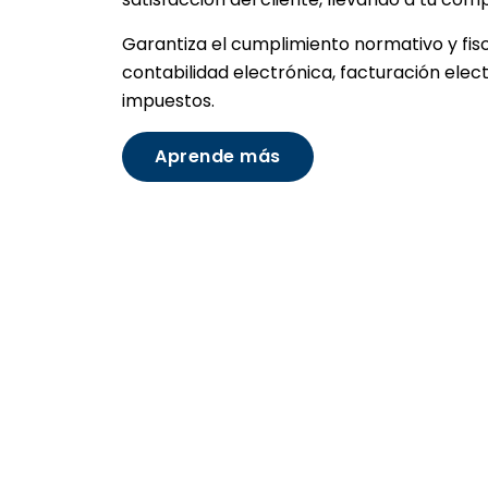
Garantiza el cumplimiento normativo y fi
contabilidad
electrónica
, facturación elec
impuestos.
Aprende más
¿Sabes si en tu empresa
falta transformación digital?