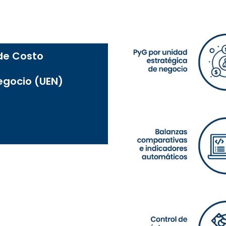
 de Costo
egocio (UEN)