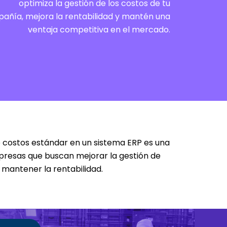
optimiza la gestión de los costos de tu
añía, mejora la rentabilidad y mantén una
ventaja competitiva en el mercado.
costos estándar en un sistema ERP es una
presas que buscan mejorar la gestión de
 mantener la rentabilidad.