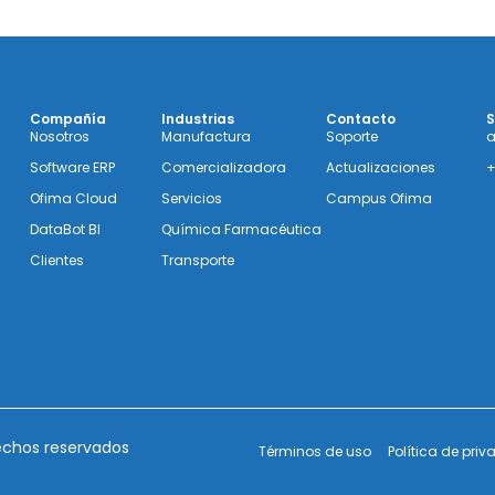
Compañía
Industrias
Contacto
S
Nosotros
Manufactura
Soporte
a
Software ERP
Comercializadora
Actualizaciones
+
Ofima Cloud
Servicios
Campus Ofima
DataBot BI
Química Farmacéutica
Clientes
Transporte
echos reservados
Términos de uso
Política de pri