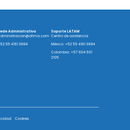
ede Administrativa
Soporte LATAM
dministracion@ofima.com
Centro de asistencia
52 55 4161 3994
México: +52 55 4161 3994
Colombia: +57 604 501
2105
vacidad
Cookies