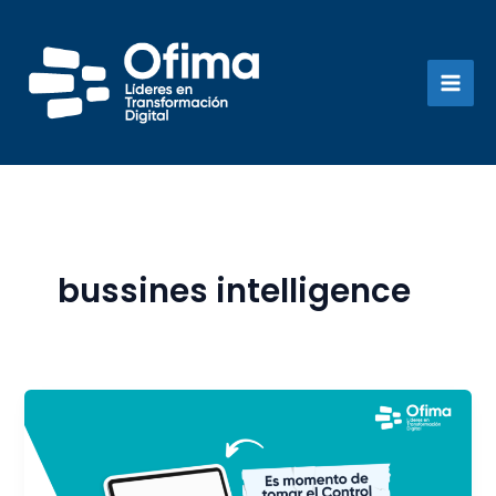
Ir
al
contenido
bussines intelligence