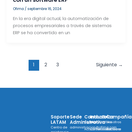
Ofima
/
septiembre 16, 2024
En la era digital actual, la automatización de
procesos empresariales a través de sistemas
ERP se ha convertido en un
1
2
3
Siguiente
→
Soporte
Sede
Contacto
Industrias
Compañía
LATAM
Administrativa
Soporte
Manufactura
Nosotros
Centro de
administracion@ofima.com
Actualizaciones
Comercializadora
Software
asistencia