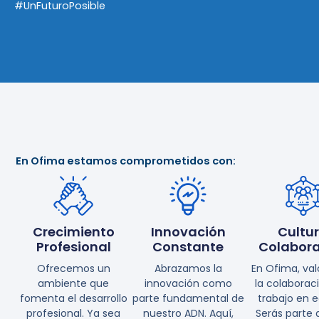
#UnFuturoPosible
En Ofima estamos comprometidos con:
Crecimiento
Innovación
Cultu
Profesional
Constante
Colabora
Ofrecemos un
Abrazamos la
En Ofima, va
ambiente que
innovación como
la colaboraci
fomenta el desarrollo
parte fundamental de
trabajo en e
profesional. Ya sea
nuestro ADN. Aquí,
Serás parte 