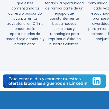
que estés
tendrás la oportunidad
comunidad 
comenzando tu
de formar parte de un
cada voz
carrera o buscando
equipo que
escuchada
avanzar en tu
constantemente
promueve
trayectoria, en Ofima
busca nuevas
diversida
encontrarás
soluciones y
pensamient
oportunidades de
tecnologías para
celebra el 
aprendizaje continuo y
impulsar el éxito de
conjunt
crecimiento.
nuestros clientes.