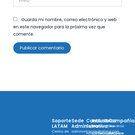
Guarda mi nombre, correo electrónico y web
en este navegador para la próxima vez que
comente.
Soporte
Sede
Contacto
Industrias
Compañía
LATAM
Administrativa
Soporte
Manufactura
Nosotros
Centro de
administracion@ofima.com
Actualizaciones
Comercializadora
Software