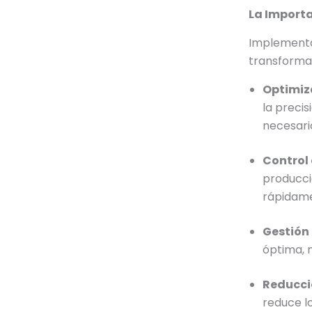
La Import
Implementa
transforma
Optimiza
la precis
necesari
Control 
producci
rápidam
Gestión 
óptima, 
Reducci
reduce l