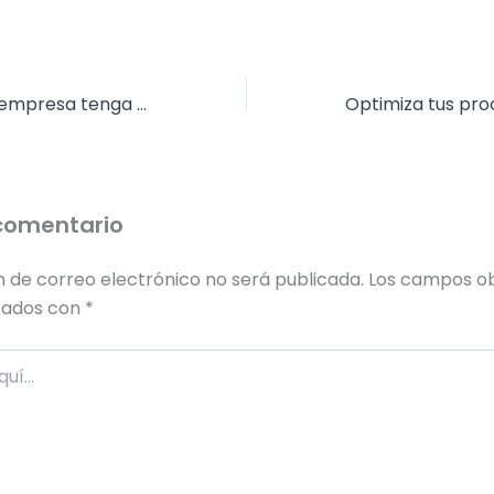
¿Quieres que tu empresa tenga un crecimiento sólido? Descubre cómo hacerlo con nuestro módulo de ventas
comentario
n de correo electrónico no será publicada.
Los campos ob
cados con
*