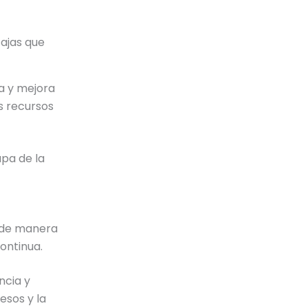
ajas que
a y mejora
s recursos
pa de la
s de manera
ontinua.
ncia y
esos y la