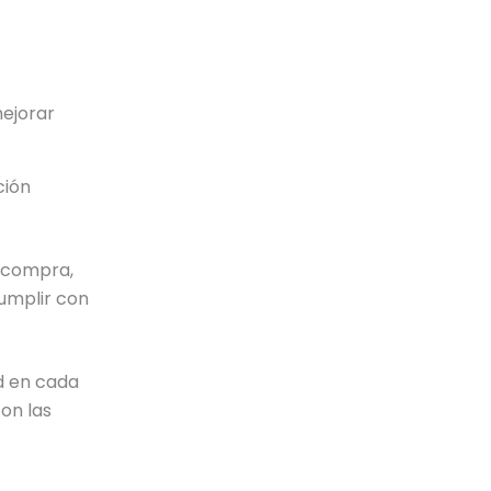
mejorar
ción
 compra,
umplir con
d en cada
on las