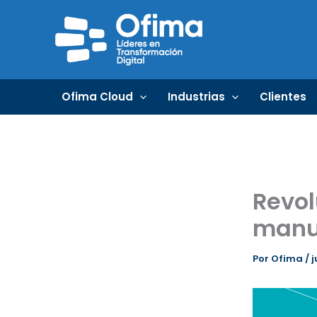
Ir
al
contenido
Ofima Cloud
Industrias
Clientes
Revol
manu
Por
Ofima
/
j