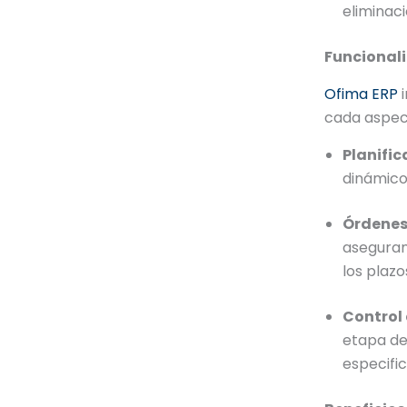
eliminac
Funcional
Ofima ERP
i
cada aspec
Planific
dinámico
Órdenes
aseguran
los plazo
Control 
etapa de
especifi