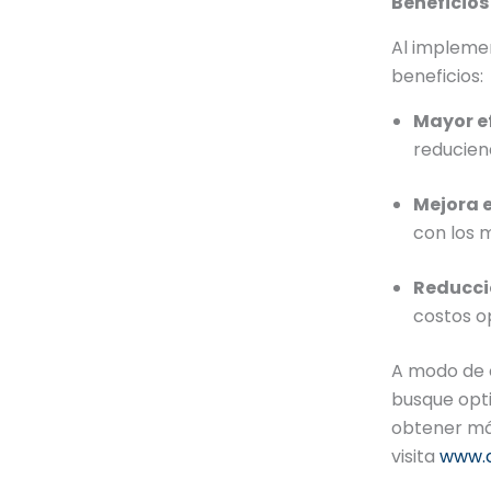
Beneficios
Al implemen
beneficios:
Mayor ef
reducien
Mejora e
con los 
Reducció
costos o
A modo de 
busque opti
obtener má
visita
www.o