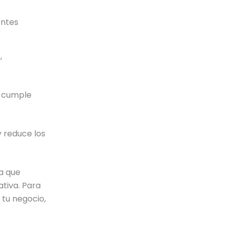
entes
,
 cumple
y reduce los
a que
ativa. Para
tu negocio,