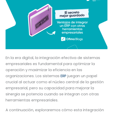
En la era digital, la integración efectiva de sistemas
empresariales es fundamental para optimizar la
operación y maximizar la eficiencia en las
organizaciones. Los sistemas
ERP
juegan un papel
crucial al actuar como el núcleo central de la gestión
empresarial, pero su capacidad para mejorar la
sinergia se potencia cuando se integran con otras
herramientas empresariales.
A continuación, exploraremos cómo esta integración