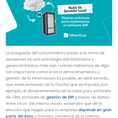
La búsqueda del conocimiento previo a la toma de
decisiones es una estrategia administrativa y
gerencial básica, más aún cuando hablamos de algo
tan importante como lo es el almacenamiento y
gestión de la información. Es posible, en este sentido,
que estés enterado de lo mucho que se impulsa, por
ejemplo, el almacenamiento en la nube para software
de CRM, software de
gestión de ERP
y bases de datos,
entre otros. Del mismo modo, entiendes que de la
elección que hagas para tu empresa
depende en gran
parte del éxito
o fracaso comercial de la misma.